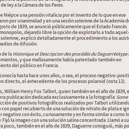
e ley a la Cámara de los Pares.
 Niépce una pensión vitalicia por el invento de lo que en ese
aron por unanimidad y en una sesión solemne de la Academia d
e agosto de 1839, se anunció públicamente que el Estado francés
 monopolio, dejando libre la opción de explotarlo a todo aquel
ón solemne, explicó detalladamente el procedimiento a los asist
medios de difusión.
n de la
Historique et Descripcion des procédés du Daguerréotype 
brimientos, y que mañosamente había patentado también en
miento del público en Francia.
conocía hasta hace unos años, o sea, el proceso negativo-positi
vo directo, el antecedente de los procesos polaroid (nota 12).
s, William Henry Fox Talbot, quien también en el año de 1839, e
era publicación dedicada exclusivamente a la fotografía:
Some
ección de positivos fotográficos realizados por Talbot utilizand
con papel recubierto de una solución de nitrato de plata e ig
r negativo con éxito, curiosamente y en forma similar a como l
. Fijó la imagen con una solución salina concentrada. Llamó a su
era poco, también en el año de 1839, Daguerre consiguió, más po