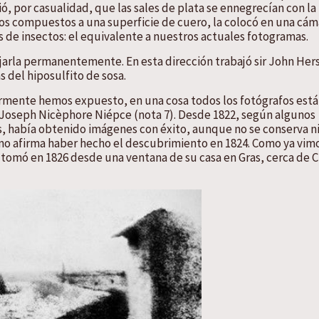
 por casualidad, que las sales de plata se ennegrecían con la 
 compuestos a una superficie de cuero, la colocó en una cám
s de insectos: el equivalente a nuestros actuales fotogramas.
fijarla permanentemente. En esta dirección trabajó sir John Her
s del hiposulfito de sosa.
ormente hemos expuesto, en una cosa todos los fotógrafos est
a Joseph Nicèphore Niépce (nota 7). Desde 1822, según algunos
ncés, había obtenido imágenes con éxito, aunque no se conserva 
ismo afirma haber hecho el descubrimiento en 1824. Como ya vim
 tomó en 1826 desde una ventana de su casa en Gras, cerca de 