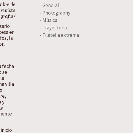
embre de
- General
 revista
- Photography
ografia/
- Música
sario
- Trayectoria
cesa en
- Filatelia extrema
os, la
or,
a fecha
o se
la
a villa
ho
re,
) y
la
rmente
inicio