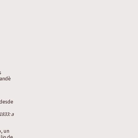
s
Mandè
 desde
1833: a
o, un
lio de