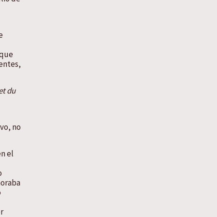
e
 que
entes,
et du
vo, no
n el
o
noraba
o
r