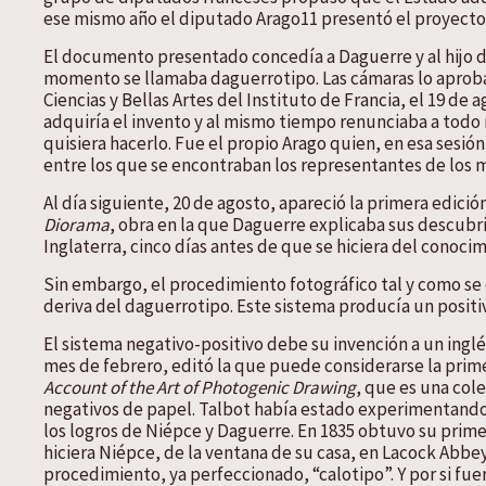
ese mismo año el diputado Arago11 presentó el proyecto d
El documento presentado concedía a Daguerre y al hijo de
momento se llamaba daguerrotipo. Las cámaras lo aprob
Ciencias y Bellas Artes del Instituto de Francia, el 19 d
adquiría el invento y al mismo tiempo renunciaba a todo
quisiera hacerlo. Fue el propio Arago quien, en esa sesi
entre los que se encontraban los representantes de los 
Al día siguiente, 20 de agosto, apareció la primera edició
Diorama
, obra en la que Daguerre explicaba sus descu
Inglaterra, cinco días antes de que se hiciera del conoci
Sin embargo, el procedimiento fotográfico tal y como se 
deriva del daguerrotipo. Este sistema producía un positi
El sistema negativo-positivo debe su invención a un inglé
mes de febrero, editó la que puede considerarse la prim
Account of the Art of Photogenic Drawing
, que es una col
negativos de papel. Talbot había estado experimentando 
los logros de Niépce y Daguerre. En 1835 obtuvo su prime
hiciera Niépce, de la ventana de su casa, en Lacock Abbey
procedimiento, ya perfeccionado, “calotipo”. Y por si fu