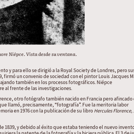
hore Niépce. Vista desde su ventana.
to y para ello se dirigió a la Royal Society de Londres, pero su
29, firmó un convenio de sociedad con el pintor Louis Jacques 
bajando también en los procesos fotográficos. Niépce
al frente de las investigaciones.
rence, otro fotógrafo también nacido en Francia pero afincado
que llamó, precisamente, “fotografía”. Fue la meritoria labor
moria en 1976 con la publicación de su libro
Hercules Florence, 
de 1839, y debido al éxito que estaba teniendo el nuevo invent
era la patente de la fotografía y la hiciera pública. El 3 de ju