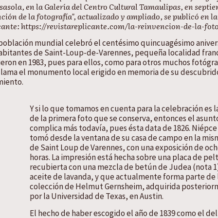
asasola, en la Galería del Centro Cultural Tamaulipas, en septi
nción de la fotografía", actualizado y ampliado, se publicó en la
cante: https://revistareplicante.com/la-reinvencion-de-la-fot
la población mundial celebró el centésimo quincuagésimo aniver
s habitantes de Saint-Loup-de-Varennes, pequeña localidad fran
ieron en 1983, pues para ellos, como para otros muchos fotógraf
clama el monumento local erigido en memoria de su descubrid
miento.
Y si lo que tomamos en cuenta para la celebración es l
de la primera foto que se conserva, entonces el asunt
complica más todavía, pues ésta data de 1826. Niépce 
tomó desde la ventana de su casa de campo en la mism
de Saint Loup de Varennes, con una exposición de oc
horas. La impresión está hecha sobre una placa de pelt
recubierta con una mezcla de betún de Judea (nota 1
aceite de lavanda, y que actualmente forma parte de 
colección de Helmut Gernsheim, adquirida posterio
por la Universidad de Texas, en Austin.
El hecho de haber escogido el año de 1839 como el del 