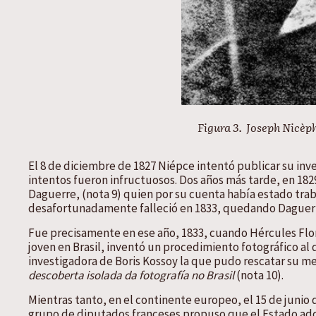
Figura 3. Joseph Nicèp
El 8 de diciembre de 1827 Niépce intentó publicar su inven
intentos fueron infructuosos. Dos años más tarde, en 18
Daguerre, (nota 9) quien por su cuenta había estado tra
desafortunadamente falleció en 1833, quedando Daguerre 
Fue precisamente en ese año, 1833, cuando Hércules Flo
joven en Brasil, inventó un procedimiento fotográfico al 
investigadora de Boris Kossoy la que pudo rescatar su me
descoberta isolada da fotografía no Brasil
(nota 10).
Mientras tanto, en el continente europeo, el 15 de junio 
grupo de diputados franceses propuso que el Estado adquiri