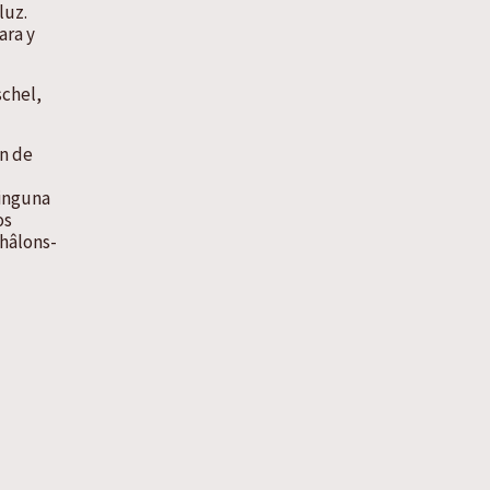
luz.
ara y
schel,
án de
ninguna
os
Châlons-