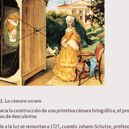
 2. La cámara oscura
cia la construcción de una primitiva cámara fotográfica, el pr
jos de descubrirse.
le a la luz se remontan a 1727, cuando Johann Schulze, profes