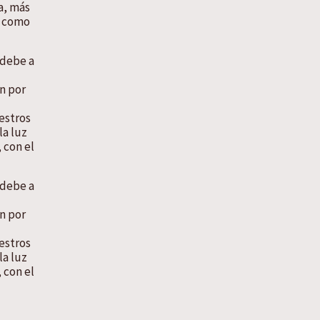
a, más
, como
 debe a
en por
estros
la luz
 con el
 debe a
en por
estros
la luz
 con el