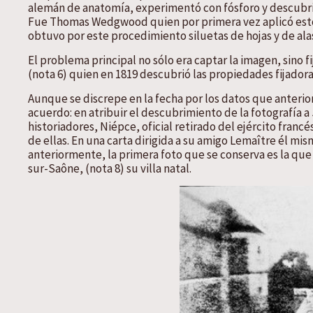
alemán de anatomía, experimentó con fósforo y descubrió,
Fue Thomas Wedgwood quien por primera vez aplicó estos
obtuvo por este procedimiento siluetas de hojas y de ala
El problema principal no sólo era captar la imagen, sino 
(nota 6) quien en 1819 descubrió las propiedades fijadora
Aunque se discrepe en la fecha por los datos que anteri
acuerdo: en atribuir el descubrimiento de la fotografía 
historiadores, Niépce, oficial retirado del ejército fra
de ellas. En una carta dirigida a su amigo Lemaître él m
anteriormente, la primera foto que se conserva es la que
sur-Saône, (nota 8) su villa natal.