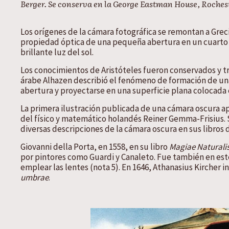
Berger. Se conserva en la George Eastman House, Roches
Los orígenes de la cámara fotográfica se remontan a Greci
propiedad óptica de una pequeña abertura en un cuarto o
brillante luz del sol.
Los conocimientos de Aristóteles fueron conservados y tran
árabe Alhazen describió el fenómeno de formación de una 
abertura y proyectarse en una superficie plana colocada 
La primera ilustración publicada de una cámara oscura ap
del físico y matemático holandés Reiner Gemma-Frisius. 
diversas descripciones de la cámara oscura en sus libros d
Giovanni della Porta, en 1558, en su libro
Magiae Naturali
por pintores como Guardi y Canaleto. Fue también en este
emplear las lentes (nota 5). En 1646, Athanasius Kircher 
umbrae
.