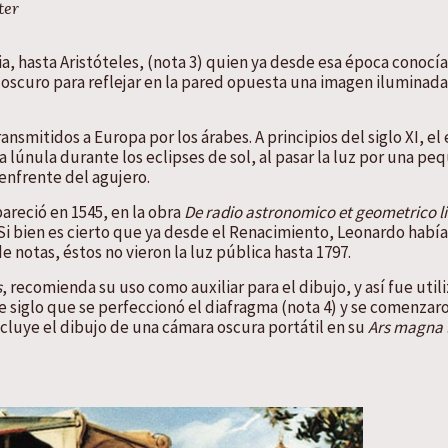
ter
a, hasta Aristóteles, (nota 3) quien ya desde esa época conocía
scuro para reflejar en la pared opuesta una imagen iluminada 
smitidos a Europa por los árabes. A principios del siglo XI, el
lúnula durante los eclipses de sol, al pasar la luz por una pe
enfrente del agujero.
areció en 1545, en la obra
De radio astronomico et geometrico l
Si bien es cierto que ya desde el Renacimiento, Leonardo habí
e notas, éstos no vieron la luz pública hasta 1797.
s
, recomienda su uso como auxiliar para el dibujo, y así fue util
 siglo que se perfeccionó el diafragma (nota 4) y se comenzar
incluye el dibujo de una cámara oscura portátil en su
Ars magna l