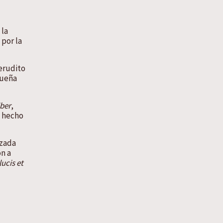
 la
por la
 erudito
queña
iber
,
a hecho
izada
on a
ucis et